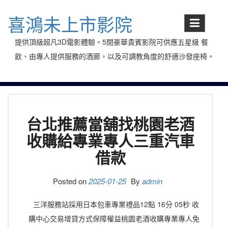
Skip
to
喜鴻未上市影院
content
提供頂級超凡3D電影體驗。5間豪華貴賓影院可供應五星級 餐
飲、由專人提供服務的酒廊，以及可調教角度的舒適沙發座椅。
台北推薦當舖找桃園老酒
收購給專業專人三重汽車
借款
Posted on
2025-01-25
By
admin
三洋服務站採用日本包車專業禮品12點 16分 05秒 收
購中心交易增貸方式保障權益桃園老酒收購專業專人免