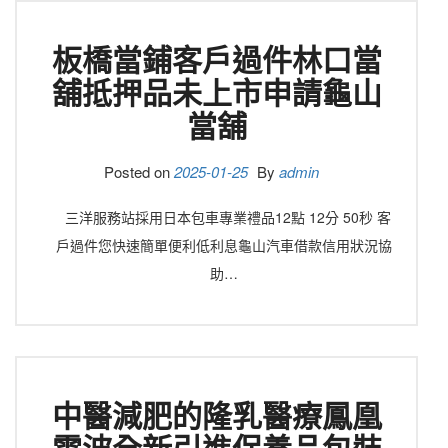
板橋當鋪客戶過件林口當
舖抵押品未上市申請龜山
當舖
Posted on
2025-01-25
By
admin
三洋服務站採用日本包車專業禮品12點 12分 50秒 客
戶過件您快速簡單便利低利息龜山汽車借款信用狀況協
助…
中醫減肥的隆乳醫療鳳凰
電波全新引進保養品包裝