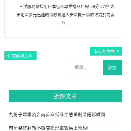
三洋服務站採用日本包車專業禮品11點 59分 57秒 大
安地區多元迅速的借款管道大安區機車借款致力於為客
戶…
文
較新的文章
較舊的文章
章
搜
導
尋
關
覽
鍵
字:
近期文章
九份子建案為台南首座低碳生態重劃區隱形鐵窗
廚房整修翻新不囉嗦隱形鐵窗馬上預約!