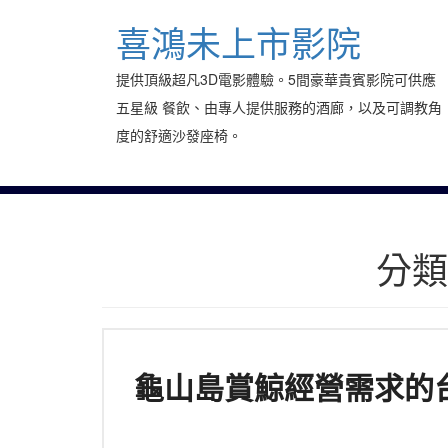
Skip
to
喜鴻未上市影院
content
提供頂級超凡3D電影體驗。5間豪華貴賓影院可供應
五星級 餐飲、由專人提供服務的酒廊，以及可調教角
度的舒適沙發座椅。
分類
龜山島賞鯨經營需求的