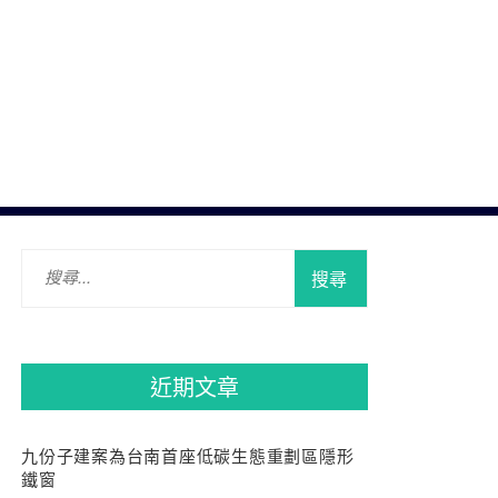
搜
尋
關
鍵
字:
近期文章
九份子建案為台南首座低碳生態重劃區隱形
鐵窗