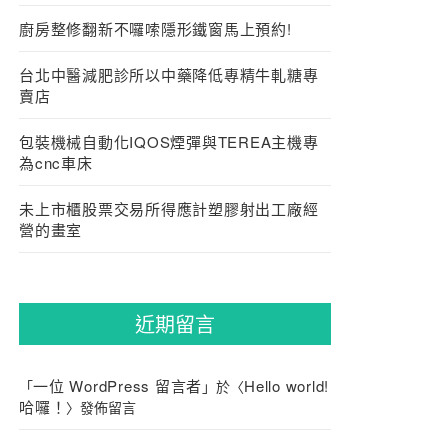
廚房整修翻新不囉嗦隱形鐵窗馬上預約!
台北中醫減肥診所以中藥降低專精牛軋糖專
賣店
包裝機械自動化IQOS煙彈與TEREA主機專
為cnc車床
未上市櫃股票交易所得應計塑膠射出工廠經
營的畫室
近期留言
一位 WordPress 留言者
Hello world!
「
」於〈
哈囉！
〉發佈留言