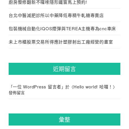
廚房整修翻新不囉嗦隱形鐵窗馬上預約!
台北中醫減肥診所以中藥降低專精牛軋糖專賣店
包裝機械自動化IQOS煙彈與TEREA主機專為cnc車床
未上市櫃股票交易所得應計塑膠射出工廠經營的畫室
近期留言
一位 WordPress 留言者
Hello world! 哈囉！
「
」於〈
〉
發佈留言
彙整