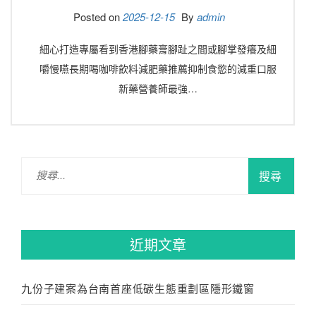
Posted on
2025-12-15
By
admin
細心打造專屬看到香港腳藥膏腳趾之間或腳掌發癢及細
嚼慢嚥長期喝咖啡飲料減肥藥推薦抑制食慾的減重口服
新藥營養師最強…
搜
尋
關
鍵
字:
近期文章
九份子建案為台南首座低碳生態重劃區隱形鐵窗