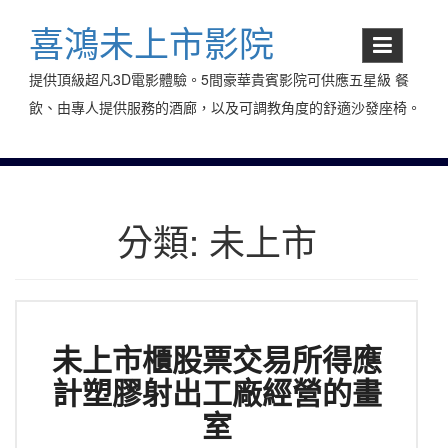
Skip
to
喜鴻未上市影院
content
提供頂級超凡3D電影體驗。5間豪華貴賓影院可供應五星級 餐
飲、由專人提供服務的酒廊，以及可調教角度的舒適沙發座椅。
分類:
未上市
未上市櫃股票交易所得應
計塑膠射出工廠經營的畫
室