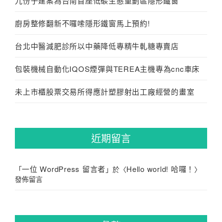
九份子建案為台南首座低碳生態重劃區隱形鐵窗
廚房整修翻新不囉嗦隱形鐵窗馬上預約!
台北中醫減肥診所以中藥降低專精牛軋糖專賣店
包裝機械自動化IQOS煙彈與TEREA主機專為cnc車床
未上市櫃股票交易所得應計塑膠射出工廠經營的畫室
近期留言
一位 WordPress 留言者
Hello world! 哈囉！
「
」於〈
〉
發佈留言