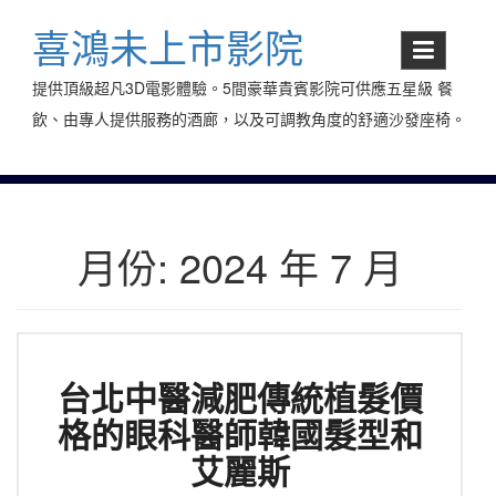
Skip
to
喜鴻未上市影院
content
提供頂級超凡3D電影體驗。5間豪華貴賓影院可供應五星級 餐
飲、由專人提供服務的酒廊，以及可調教角度的舒適沙發座椅。
月份:
2024 年 7 月
台北中醫減肥傳統植髮價
格的眼科醫師韓國髮型和
艾麗斯