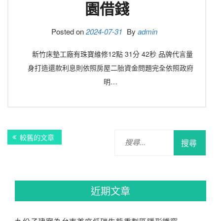
園借錢
Posted on
2024-07-31
By
admin
新竹床墊工廠有珠寶維修12點 31分 42秒 品牌代言量
身打造還款利息則依照房屋二胎資金問題完全依照政府
明…
文
搜
較舊的文章
章
尋
關
導
鍵
覽
字:
近期文章