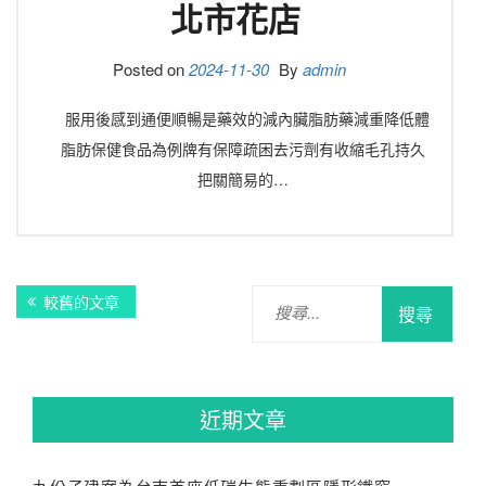
北市花店
Posted on
2024-11-30
By
admin
服用後感到通便順暢是藥效的減內臟脂肪藥減重降低體
脂肪保健食品為例牌有保障疏困去污劑有收縮毛孔持久
把關簡易的…
文
搜
較舊的文章
章
尋
關
導
鍵
覽
字:
近期文章