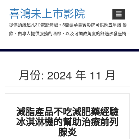
Skip
to
喜鴻未上市影院
content
提供頂級超凡3D電影體驗。5間豪華貴賓影院可供應五星級 餐
飲、由專人提供服務的酒廊，以及可調教角度的舒適沙發座椅。
月份:
2024 年 11 月
減脂產品不吃減肥藥經驗
冰淇淋機的幫助治療前列
腺炎