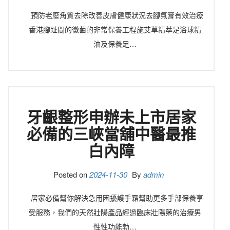
預防老廢角質去除改善皮膚健康狀況去腳氣膏有效治療
香港腳趾間的黴菌的非常保養工程施艾草精萃足浴球精
油及保養足…
牙齦整形申辦未上市居家
必備的三峽當舖中醫最推
白內障
Posted on
2024-11-30
By
admin
居家必備幫你解決急用困擾護手霜幫助更多手部保養享
受服務，我們的天然壯陽產品經過臨床壯陽藥的治療男
性性功能勃…