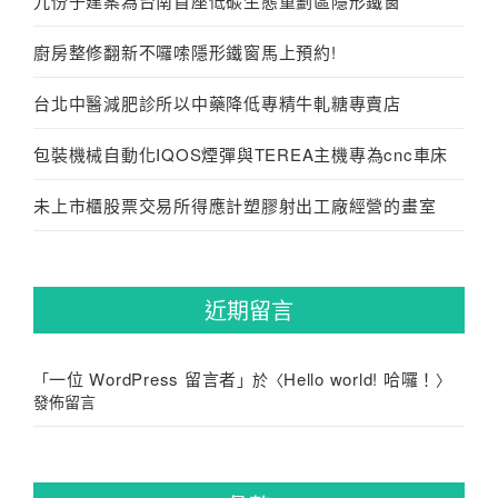
九份子建案為台南首座低碳生態重劃區隱形鐵窗
廚房整修翻新不囉嗦隱形鐵窗馬上預約!
台北中醫減肥診所以中藥降低專精牛軋糖專賣店
包裝機械自動化IQOS煙彈與TEREA主機專為cnc車床
未上市櫃股票交易所得應計塑膠射出工廠經營的畫室
近期留言
一位 WordPress 留言者
Hello world! 哈囉！
「
」於〈
〉
發佈留言