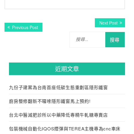
文
Next
Next Post
Previous
Previous Post
post:
章
post:
搜
導
尋
關
覽
鍵
字:
近期文章
九份子建案為台南首座低碳生態重劃區隱形鐵窗
廚房整修翻新不囉嗦隱形鐵窗馬上預約!
台北中醫減肥診所以中藥降低專精牛軋糖專賣店
包裝機械自動化IQOS煙彈與TEREA主機專為cnc車床