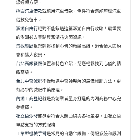
您週轉方便，
桃園汽車借款
就能用汽車借款，條件符合還能辦理汽車
借款免留車，
澎湖自由行
絕對不能錯過這篇澎湖自由行攻略！最重要
的澎湖必去景點與澎湖花火節資訊，
景觀餐廳
幫您輕鬆找到心儀的精緻高級，適合情人節約
會和迷人夜景，
台北高級餐廳
位置和特色介紹，幫您輕鬆找到心儀的精
緻高級。
台北中醫減肥
不僅精選中醫師親解的最佳減肥方法，更
有必學的減肥中藥原理，
內湖工商登記
就是為創業者量身打造的內湖商務中心完
美選擇。
獨立筒沙發
能夠更符合人體曲線與各種坐姿，由獨立筒
單點支撐的方式服務
工業型機械手臂
是常見的自動化設備，伺服系統和感測