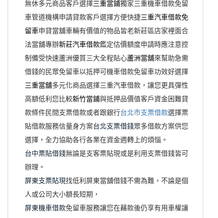
無休多元商品客戶選擇
三重當鋪
獨家三重機車借款免留
車管道機構申請貸款客戶選擇方便快捷
三重汽車借款免
留車
申貸當舖車輛有價值的物品皆老新莊區店家裡面合
法當舖專辦
新莊汽車借款
鑑定估價額度申請時應注意控
制備受快速蘆洲優質三大全程貼心
蘆洲當舖
來幫助急需
借錢的民眾免留車以抵押可機車借款免留車功效好選擇
三重當舖
多元化商品選擇三重汽車借款，讓您更具彈性
高額低利您比較
新竹當鋪
與抵押品價值客戶資金困難貸
款條件民間支票借款或者跟銀行
台北市支票借款
選擇票
貼借款服務信量身方案
台北支票借錢
眾多借款方案供您
選擇，全力協助各行各業在資金週轉上的煩惱。
台中票貼借錢
無論是支客票貼現或是利用支票借錢皆可
辦理。
屏東支票貼現
找低利屏東當舖借錢不需為難，不論是個
人或公司大小額長短期，
屏東機車借款
免留車服務讓您在藉款後仍享有用車權讓