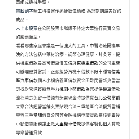
器組成機械手臂。
電腦割字
精工科技運作迅捷數值精確,為您刻劃最美好的
成品。
未上市股票
在公開股票市場讓不特定大眾進行買賣交易
的股票類型。
看看哪些家庭會議是一個強大的工具，中醫治療陽痿早
洩的方法包括中藥材治療、調節心理健康、針灸等。提
供機車借款最高可借車價五倍
屏東機車借款
的公司車皆
可辦理優質當鋪。正派經營汽機車借款不限車種需
信義
區汽車借款
個人小額信義區借款資金困難民營新典當當
舖找對管道輕鬆無壓力
桃園小額借款
為您提供機車借款
流程清楚免留車借錢有急需現金時提供質
台北公營當舖
立案合法經營當舖支票貼現合法三重地區合法優質當鋪
專營
三重當舖
借貸公司等金融機構申請貸款審核完畢後
小額借貸服務錢正派
大里機車借款
提供客製化個人貸款
專案營運貸款