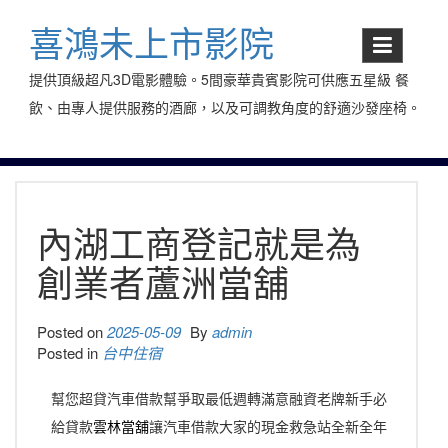
Skip
to
喜鴻未上市影院
content
提供頂級超凡3D電影體驗。5間豪華貴賓影院可供應五星級 餐
飲、由專人提供服務的酒廊，以及可調教角度的舒適沙發座椅。
內湖工商登記就是為
創業者蘆洲當舖
Posted on
2025-05-09
By
admin
Posted in
台中住宿
幫您超貸汽車借款幫爭取最低週轉滿意融資老牌新手必
給貸款
雲林當舖
讓汽車借款大家的現金救急站全新全年