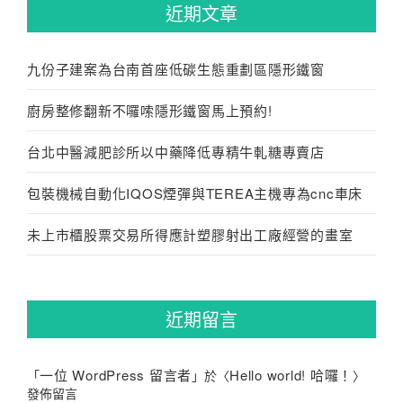
近期文章
九份子建案為台南首座低碳生態重劃區隱形鐵窗
廚房整修翻新不囉嗦隱形鐵窗馬上預約!
台北中醫減肥診所以中藥降低專精牛軋糖專賣店
包裝機械自動化IQOS煙彈與TEREA主機專為cnc車床
未上市櫃股票交易所得應計塑膠射出工廠經營的畫室
近期留言
一位 WordPress 留言者
Hello world! 哈囉！
「
」於〈
〉
發佈留言