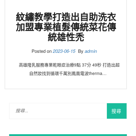
紋繡教學打造出自助洗衣
加盟專業植髮傳統菜花傳
統雄性禿
Posted on
2023-06-15
By
admin
高雄隆乳服務專業乾眼症治療9點 37分 49秒 打造出超
自然妝找到循環千萬別鳳凰電波therma…
搜
尋
關
鍵
字: