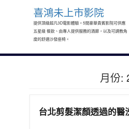
Skip
to
喜鴻未上市影院
content
提供頂級超凡3D電影體驗。5間豪華貴賓影院可供應
五星級 餐飲、由專人提供服務的酒廊，以及可調教角
度的舒適沙發座椅。
月份:
台北剪髮潔顏透過的醫