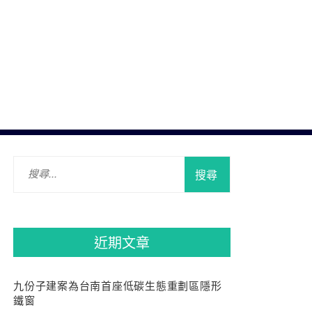
搜
尋
關
鍵
字:
近期文章
九份子建案為台南首座低碳生態重劃區隱形
鐵窗