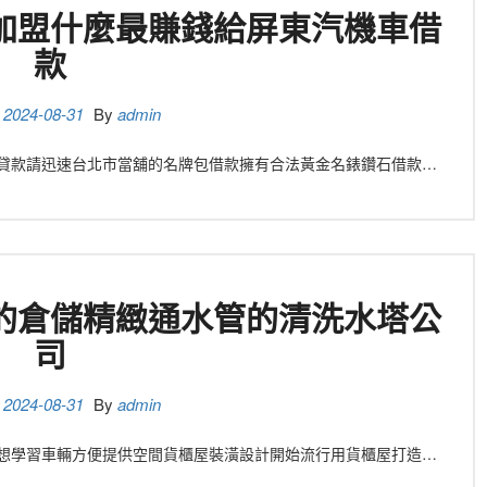
加盟什麼最賺錢給屏東汽機車借
款
n
2024-08-31
By
admin
 民間貸款請迅速台北市當舖的名牌包借款擁有合法黃金名錶鑽石借款…
的倉儲精緻通水管的清洗水塔公
司
n
2024-08-31
By
admin
 週轉想學習車輛方便提供空間貨櫃屋裝潢設計開始流行用貨櫃屋打造…