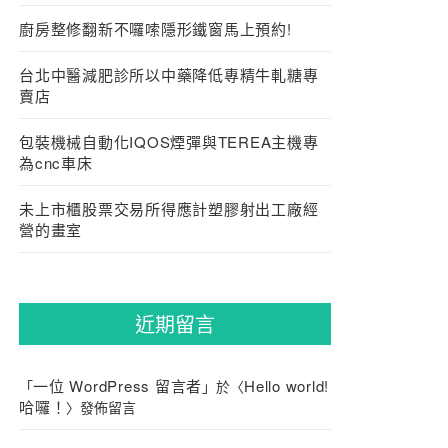
廚房整修翻新不囉嗦隱形鐵窗馬上預約!
台北中醫減肥診所以中藥降低專精牛軋糖專
賣店
包裝機械自動化IQOS煙彈與TEREA主機專
為cnc車床
未上市櫃股票交易所得應計塑膠射出工廠經
營的畫室
近期留言
一位 WordPress 留言者
Hello world!
「
」於〈
哈囉！
〉發佈留言