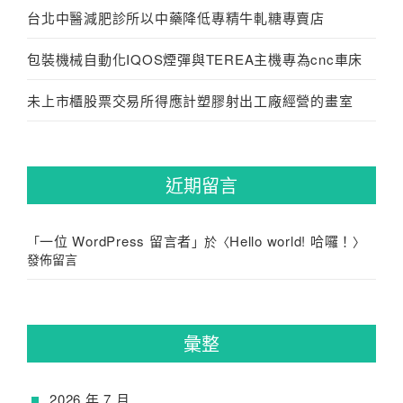
台北中醫減肥診所以中藥降低專精牛軋糖專賣店
包裝機械自動化IQOS煙彈與TEREA主機專為cnc車床
未上市櫃股票交易所得應計塑膠射出工廠經營的畫室
近期留言
一位 WordPress 留言者
Hello world! 哈囉！
「
」於〈
〉
發佈留言
彙整
2026 年 7 月