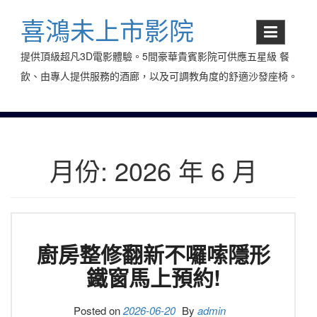
Skip
to
喜鴻未上市影院
content
提供頂級超凡3D電影體驗。5間豪華貴賓影院可供應五星級 餐
飲、由專人提供服務的酒廊，以及可調教角度的舒適沙發座椅。
月份:
2026 年 6 月
廚房整修翻新不囉嗦隱形
鐵窗馬上預約!
Posted on
2026-06-20
By
admin