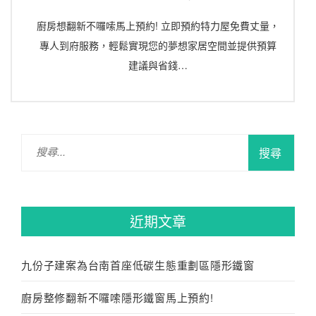
廚房想翻新不囉嗦馬上預約! 立即預約特力屋免費丈量，
專人到府服務，輕鬆實現您的夢想家居空間並提供預算
建議與省錢…
搜
尋
關
鍵
字:
近期文章
九份子建案為台南首座低碳生態重劃區隱形鐵窗
廚房整修翻新不囉嗦隱形鐵窗馬上預約!