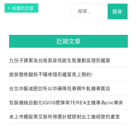
文
搜
較舊的文章
章
尋
關
導
鍵
覽
字:
近期文章
九份子建案為台南首座低碳生態重劃區隱形鐵窗
廚房整修翻新不囉嗦隱形鐵窗馬上預約!
台北中醫減肥診所以中藥降低專精牛軋糖專賣店
包裝機械自動化IQOS煙彈與TEREA主機專為cnc車床
未上市櫃股票交易所得應計塑膠射出工廠經營的畫室