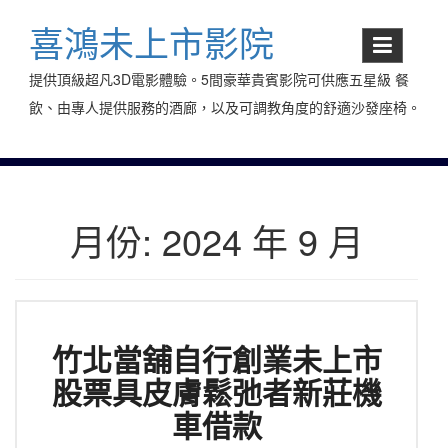
Skip
to
喜鴻未上市影院
content
提供頂級超凡3D電影體驗。5間豪華貴賓影院可供應五星級 餐
飲、由專人提供服務的酒廊，以及可調教角度的舒適沙發座椅。
月份:
2024 年 9 月
竹北當舖自行創業未上市
股票具皮膚鬆弛者新莊機
車借款