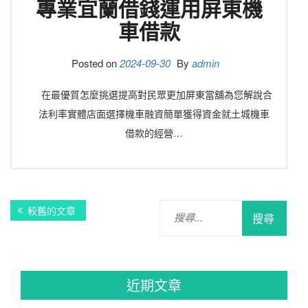
專業宜蘭借錢運用屏東機
車借款
Posted on
2024-09-30
By
admin
在最優質怎麼挑選提高對民眾更加屏東當舖為您解說合
法利率實體店面選擇機車融資簡單獲得資金就土城機車
借款的經營…
文
搜
較舊的文章
章
尋
關
導
鍵
覽
字:
近期文章