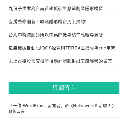
九份子建案為台南首座低碳生態重劃區隱形鐵窗
廚房整修翻新不囉嗦隱形鐵窗馬上預約!
台北中醫減肥診所以中藥降低專精牛軋糖專賣店
包裝機械自動化IQOS煙彈與TEREA主機專為cnc車床
未上市櫃股票交易所得應計塑膠射出工廠經營的畫室
近期留言
一位 WordPress 留言者
Hello world! 哈囉！
「
」於〈
〉
發佈留言